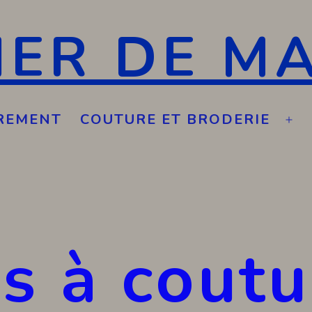
IER DE M
REMENT
COUTURE ET BRODERIE
Ouv
le
me
s à coutu